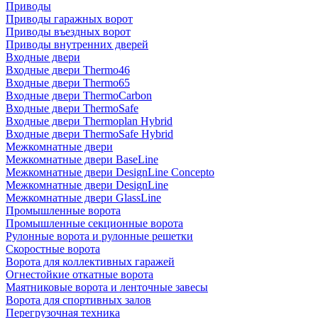
Приводы
Приводы гаражных ворот
Приводы въездных ворот
Приводы внутренних дверей
Входные двери
Входные двери Thermo46
Входные двери Thermo65
Входные двери ThermoCarbon
Входные двери ThermoSafe
Входные двери Thermoplan Hybrid
Входные двери ThermoSafe Hybrid
Межкомнатные двери
Межкомнатные двери BaseLine
Межкомнатные двери DesignLine Concepto
Межкомнатные двери DesignLine
Межкомнатные двери GlassLine
Промышленные ворота
Промышленные секционные ворота
Рулонные ворота и рулонные решетки
Скоростные ворота
Ворота для коллективных гаражей
Огнестойкие откатные ворота
Маятниковые ворота и ленточные завесы
Ворота для спортивных залов
Перегрузочная техника